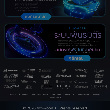
About US
|
Winners
|
Responsible Gaming
|
Info Center
|
Contact Us
|
Rewards Club
|
Affiliates
Connect with us
© 2026 fox-wood All Rights reserved