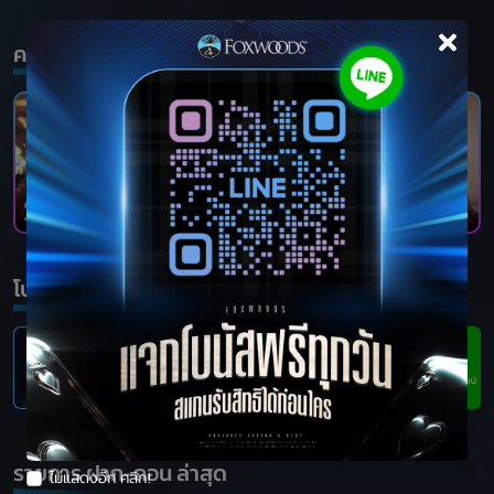
คาสิโน
โปรโมชั่น
รายการ ฝาก-ถอน ล่าสุด
ไม่แสดงอีก คลิก!